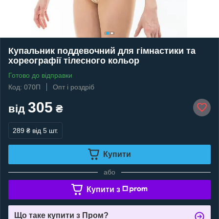
Купальник поддевочний для гімнастики та
хореографії тілесного кольор
Готово до відправки
Код: 070П
Опт і роздріб
305
від
₴
289 ₴
від 5 шт.
Купити
або
Купити з
Що таке купити з Пром?