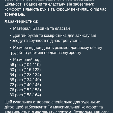
щільності з бавовни та еластану, він забезпечує
комфорт, вільність рухів та хорошу вентиляцію під час
тренувань.
Характеристики:
Матеріал: Бавовна та еластан
Довгий рукав та комір-стійка для захисту від
холоду та зручності під час тренувань
Розміри відповідають рекомендованому об'єму
грудей та довжині по діапазону зросту
Розмірний ряд:
56 рост(104-110)
60 рост(116-122)
64 рост(128-134)
68 рост(134-140)
72 рост(140-146)
76 рост(152-158)
80 рост(158-164)
Цей купальник створено спеціально для худеньких
діток, щоб забезпечити їм максимальний комфорт та
впевненість під час занять спортом. Дозвольте вашому