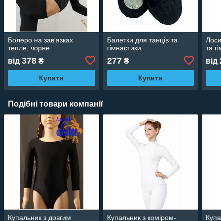
Болеро на зав'язках
Балетки для танців та
Лоси
тепле, чорне
гімнастики
та г
378
277
від
₴
₴
від
Купити
Купити
Подібні товари компанії
Купальник з довгим
Купальник з коміром-
Купа