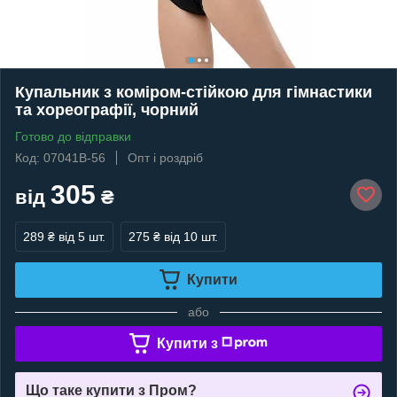
Купальник з коміром-стійкою для гімнастики
та хореографії, чорний
Готово до відправки
Код: 07041В-56
Опт і роздріб
305
від
₴
289 ₴
від 5 шт.
275 ₴
від 10 шт.
Купити
або
Купити з
Що таке купити з Пром?