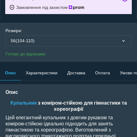
Замовлення під захистом
Розміри:
56(104-110)
Готово до відправки
Опис
Характеристики
Доставка
Оплата
Умови п
Опис
Купальник
з коміром-стійкою для гімнастики та
хореографії
Цей елегантний купальник з довгим рукавом та
коміром-стійкою ідеально підходить для занять
гімнастикою та хореографією. Виготовлений з
високоякісного трикотажного полотна середньої