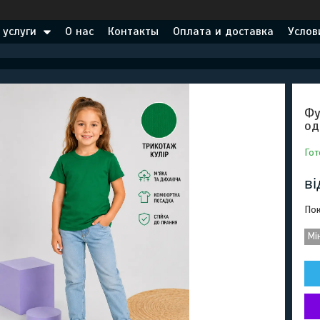
 услуги
О нас
Контакты
Оплата и доставка
Услов
Фу
од
Гот
в
Пок
Мі