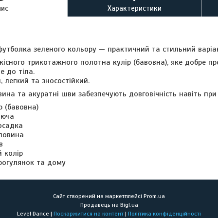
пис
Характеристики
футболка зеленого кольору — практичний та стильний варіа
кісного трикотажного полотна кулір (бавовна), яке добре пр
е до тіла.
, легкий та зносостійкий.
ина та акуратні шви забезпечують довговічність навіть при
р (бавовна)
аюча
осадка
ловина
в
 колір
рогулянок та дому
Сайт створений на маркетплейсі
Prom.ua
Продавець на Bigl.ua
Level Dance |
Поскаржитися на контент
|
Політика конфіденційності