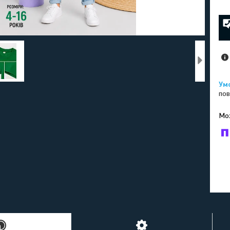
пов
У к
буд