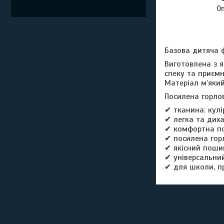
О
Базова дитяча 
Виготовлена з я
спеку та приємн
Матеріал м’який
Посилена горлов
✔ тканина: кулі
✔ легка та дих
✔ комфортна п
✔ посилена гор
✔ якісний поши
✔ універсальний
✔ для школи, п