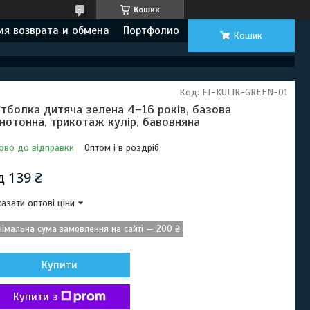
Кошик
ия возврата и обмена
Портфолио
Кошик
Код:
FT-KULIR-GREEN-01
тболка дитяча зелена 4–16 років, базова
нотонна, трикотаж кулір, бавовняна
ово до відправки
Оптом і в роздріб
ід
139 ₴
азати оптові ціни
німальна сума замовлення на сайті — 200 ₴
Купити
Купити з