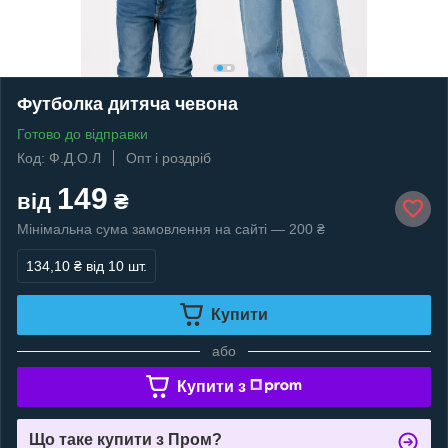
Футболка дитяча чевона
Готово до відправки
Код: Ф.Д.О.Л
Опт і роздріб
149
від
₴
Мінімальна сума замовлення на сайті — 200 ₴
134,10 ₴
від 10 шт.
Купити
або
Купити з
Що таке купити з Пром?