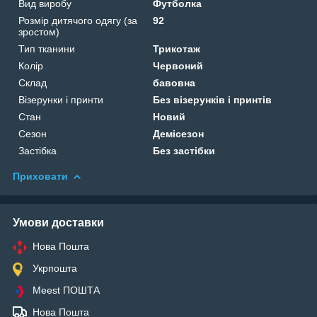
Вид виробу
Футболка
Розмір дитячого одягу (за
92
зростом)
Тип тканини
Трикотаж
Колір
Червоний
Склад
бавовна
Візерунки і принти
Без візерунків і принтів
Стан
Новий
Сезон
Демісезон
Застібка
Без застібки
Приховати
Умови доставки
Нова Пошта
Укрпошта
Meest ПОШТА
Нова Пошта