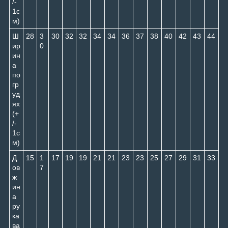
/-
1с
м)
Ш
28
3
30
32
32
34
34
36
37
38
40
42
43
44
ир
0
ин
а
по
гр
уд
ях
(+
/-
1с
м)
Д
15
1
17
19
19
21
21
23
23
25
27
29
31
33
ов
7
ж
ин
а
ру
ка
ва