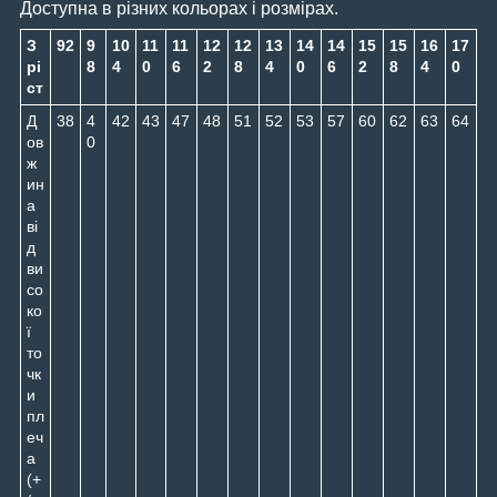
Доступна в різних кольорах і розмірах.
З
92
9
10
11
11
12
12
13
14
14
15
15
16
17
рі
8
4
0
6
2
8
4
0
6
2
8
4
0
ст
Д
38
4
42
43
47
48
51
52
53
57
60
62
63
64
ов
0
ж
ин
а
ві
д
ви
со
ко
ї
то
чк
и
пл
еч
а
(+