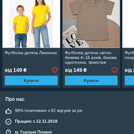
Футболка дитяча Лимонна
Футболка дитяча світло-
Футб
бежева 4–16 років, базова
спор
однотонна, трикотаж
кулір, бавовняна
149
149
від
₴
від
₴
від
Купити
Купити
Про нас
98% позитивних з 82 відгуків за рік
Працює з 12.11.2018
м. Горішні Плавні