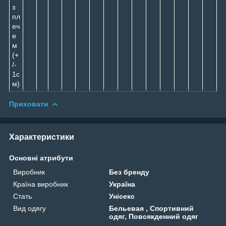
з
пл
еч
е
м
(+
/-
1с
м)
Приховати
Характеристики
Основні атрибути
Виробник
Без бренду
Країна виробник
Україна
Стать
Унісекс
Вид одягу
Бельевая , Спортивний
одяг, Повсякденний одяг