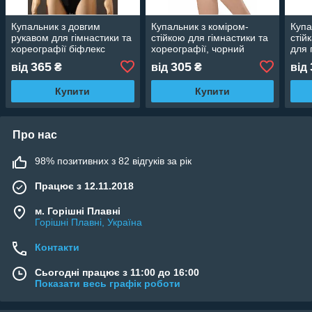
Купальник з довгим
Купальник з коміром-
Купа
рукавом для гімнастики та
стійкою для гімнастики та
стій
хореографії біфлекс
хореографії, чорний
для 
365
305
від
₴
від
₴
від
Купити
Купити
Про нас
98% позитивних з 82 відгуків за рік
Працює з 12.11.2018
м. Горішні Плавні
Горішні Плавні, Україна
Контакти
Сьогодні працює з 11:00 до 16:00
Показати весь графік роботи