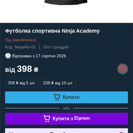
Футболка спортивна Ninja Academy
Під замовлення
Код: NinjaAU-01
Опт і роздріб
Відправка з
17 серпня 2026
398
від
₴
358 ₴
від 5 шт.
338 ₴
від 10 шт.
Купити
або
Купити з