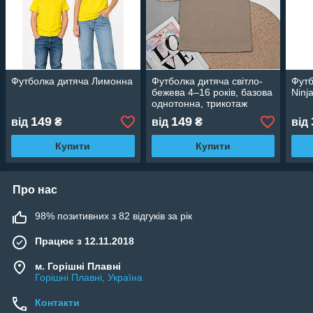
Футболка дитяча Лимонна
Футболка дитяча світло-
Футб
бежева 4–16 років, базова
Ninj
однотонна, трикотаж
кулір, бавовняна
149
149
від
₴
від
₴
від
Купити
Купити
Про нас
98% позитивних з 82 відгуків за рік
Працює з 12.11.2018
м. Горішні Плавні
Горішні Плавні, Україна
Контакти