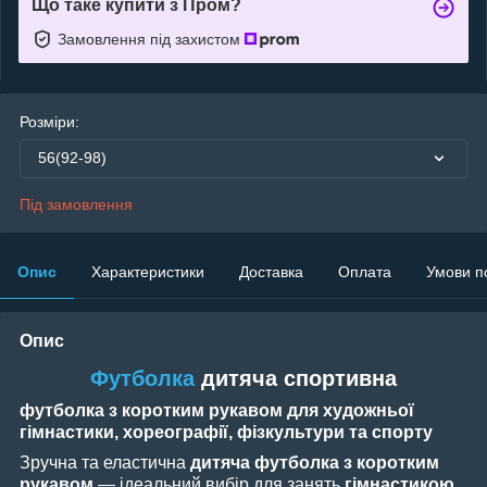
Що таке купити з Пром?
Замовлення під захистом
Розміри:
56(92-98)
Під замовлення
Опис
Характеристики
Доставка
Оплата
Умови п
Опис
Футболка
дитяча
спортивна
футболка з коротким рукавом для художньої
гімнастики, хореографії, фізкультури та спорту
Зручна та еластична
дитяча футболка з коротким
рукавом
— ідеальний вибір для занять
гімнастикою
,