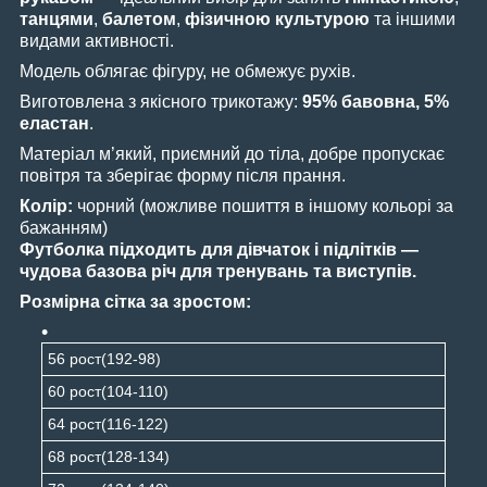
танцями
,
балетом
,
фізичною культурою
та іншими
видами активності.
Модель облягає фігуру, не обмежує рухів.
Виготовлена з якісного трикотажу:
95% бавовна, 5%
еластан
.
Матеріал м’який, приємний до тіла, добре пропускає
повітря та зберігає форму після прання.
Колір:
чорний (можливе пошиття в іншому кольорі за
бажанням)
Футболка підходить для дівчаток і підлітків —
чудова базова річ для тренувань та виступів.
Розмірна сітка за зростом:
56 рост(192-98)
60 рост(104-110)
64 рост(116-122)
68 рост(128-134)