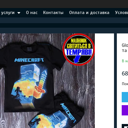
 услуги
О нас
Контакты
Оплата и доставка
Услов
Gl
та
В н
68
Пок