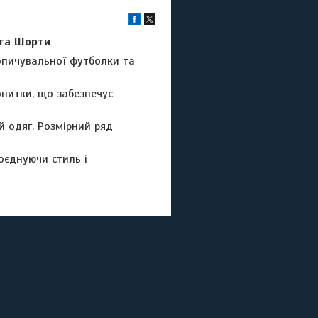
та Шорти
копичувальної футболки та
онитки, що забезпечує
й одяг. Розмірний ряд
оєднуючи стиль і