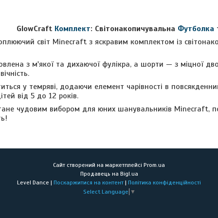
GlowCraft
Комплект
: Світонакопичувальна
Футболка
оплюючий світ Minecraft з яскравим комплектом із світона
влена з м'якої та дихаючої фулікра, а шорти — з міцної дв
вічність.
иться у темряві, додаючи елемент чарівності в повсякденни
тей від 5 до 12 років.
тане чудовим вибором для юних шанувальників Minecraft, п
ь!
Сайт створений на маркетплейсі
Prom.ua
Продавець на Bigl.ua
Level Dance |
Поскаржитися на контент
|
Політика конфіденційності
Select Language
▼