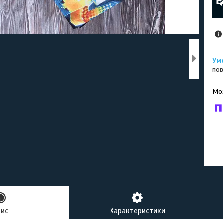
пов
У к
буд
пис
Характеристики