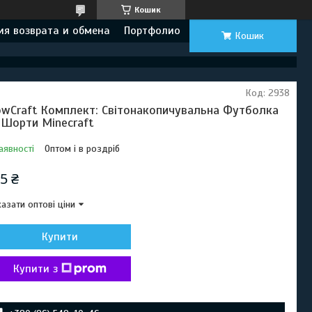
Кошик
ия возврата и обмена
Портфолио
Кошик
Код:
2938
owCraft Комплект: Світонакопичувальна Футболка
 Шорти Minecraft
аявності
Оптом і в роздріб
5 ₴
азати оптові ціни
Купити
Купити з