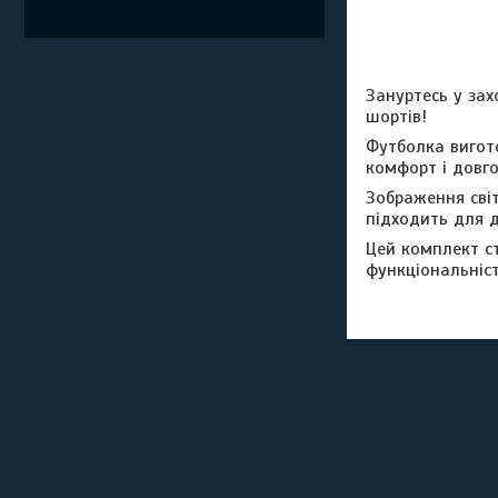
Зануртесь у зах
шортів!
Футболка вигото
комфорт і довго
Зображення світ
підходить для ді
Цей комплект с
функціональніст