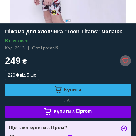
Піжама для хлопчика "Teen Titans" меланж
В наявності
Код: 2913
Опт і роздріб
249
₴
220 ₴
від 5 шт.
Купити
або
Купити з
Що таке купити з Пром?