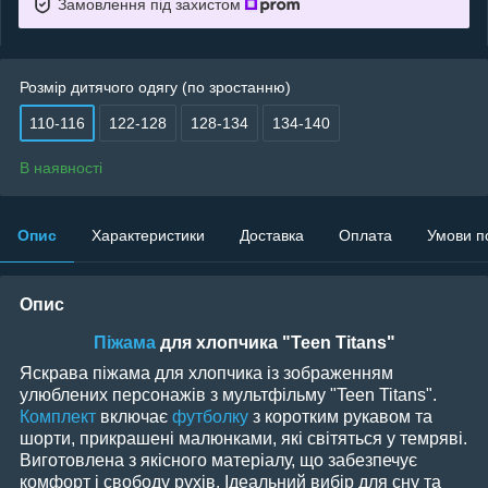
Замовлення під захистом
Розмір дитячого одягу (по зростанню)
110-116
122-128
128-134
134-140
В наявності
Опис
Характеристики
Доставка
Оплата
Умови п
Опис
Піжама
для хлопчика "Teen Titans"
Яскрава піжама для хлопчика із зображенням
улюблених персонажів з мультфільму "Teen Titans".
Комплект
включає
футболку
з коротким рукавом та
шорти, прикрашені малюнками, які світяться у темряві.
Виготовлена з якісного матеріалу, що забезпечує
комфорт і свободу рухів. Ідеальний вибір для сну та