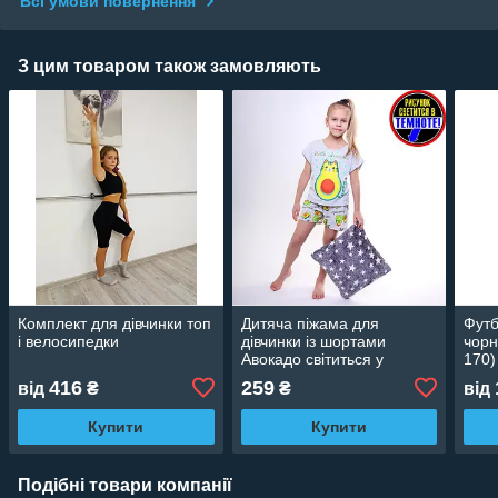
Всі умови повернення
З цим товаром також замовляють
Комплект для дівчинки топ
Дитяча піжама для
Футб
і велосипедки
дівчинки із шортами
чорн
Авокадо світиться у
170)
темряві
416
259
від
₴
₴
від
Купити
Купити
Подібні товари компанії