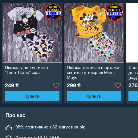
Піжама для хлопчика
Піжама дитяча з шортами
Спор
"Teen Titans" сіра
світится у темряві Мінні
для 
Маус
(код
249
299
270
₴
₴
Купити
Купити
Про нас
98% позитивних з 82 відгуків за рік