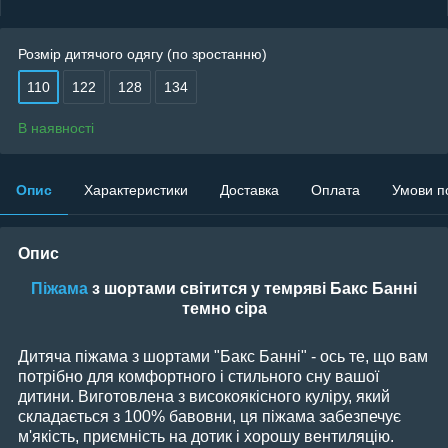
Розмір дитячого одягу (по зростанню)
110
122
128
134
В наявності
Опис
Характеристики
Доставка
Оплата
Умови п
Опис
Піжама
з шортами світится у темряві Бакс Банні
темно сіра
Дитяча піжама з шортами "Бакс Банні" - ось те, що вам
потрібно для комфортного і стильного сну вашої
дитини. Виготовлена з високоякісного куліру, який
складається з 100% бавовни, ця піжама забезпечує
м'якість, приємність на дотик і хорошу вентиляцію.