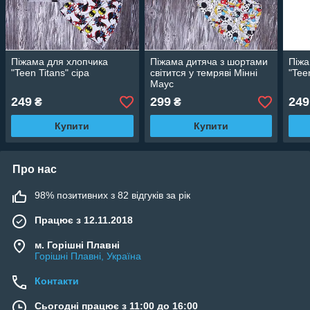
Піжама для хлопчика
Піжама дитяча з шортами
Піжа
"Teen Titans" сіра
світится у темряві Мінні
"Tee
Маус
249
299
249
₴
₴
Купити
Купити
Про нас
98% позитивних з 82 відгуків за рік
Працює з 12.11.2018
м. Горішні Плавні
Горішні Плавні, Україна
Контакти
Сьогодні працює з 11:00 до 16:00