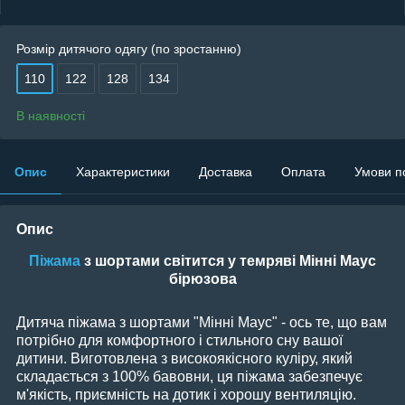
Розмір дитячого одягу (по зростанню)
110
122
128
134
В наявності
Опис
Характеристики
Доставка
Оплата
Умови п
Опис
Піжама
з шортами світится у темряві Мінні Маус
бірюзова
Дитяча піжама з шортами "Мінні Маус" - ось те, що вам
потрібно для комфортного і стильного сну вашої
дитини. Виготовлена з високоякісного куліру, який
складається з 100% бавовни, ця піжама забезпечує
м'якість, приємність на дотик і хорошу вентиляцію.