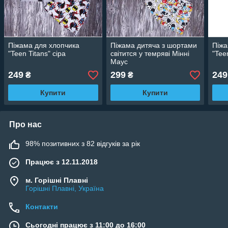
Піжама для хлопчика
Піжама дитяча з шортами
Піжа
"Teen Titans" сіра
світится у темряві Мінні
"Tee
Маус
249
299
249
₴
₴
Купити
Купити
Про нас
98% позитивних з 82 відгуків за рік
Працює з 12.11.2018
м. Горішні Плавні
Горішні Плавні, Україна
Контакти
Сьогодні працює з 11:00 до 16:00