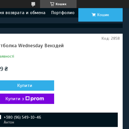
Кошик
ия возврата и обмена
Портфолио
Кошик
Код:
2858
тболка Wednesday Венздей
аявності
9 ₴
Купити
Купити з
+380 (96) 549-10-46
Антон