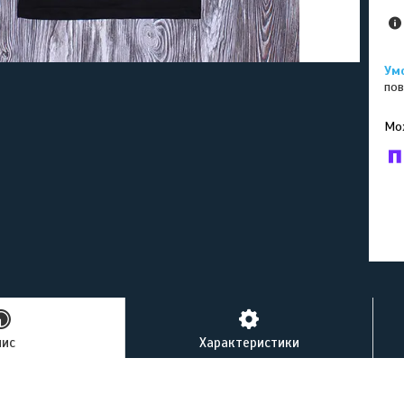
пов
У к
буд
пис
Характеристики