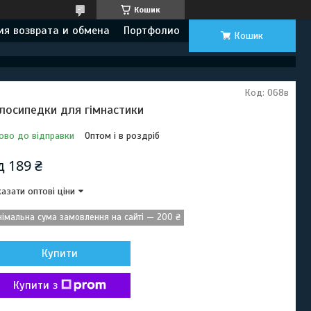
Кошик
ия возврата и обмена
Портфолио
Кошик
Код:
068в
лосипедки для гімнастики
ово до відправки
Оптом і в роздріб
ід
189 ₴
азати оптові ціни
німальна сума замовлення на сайті — 200 ₴
Купити
Купити з