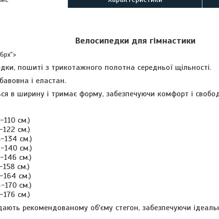
Велосипедки для гімнастики
16px">
дки, пошиті з трикотажного полотна середньої щільності.
бавовна і еластан.
ся в ширину і тримає форму, забезпечуючи комфорт і свободу
-110 см.)
-122 см.)
8-134 см.)
4-140 см.)
0-146 см.)
-158 см.)
-164 см.)
4-170 см.)
-176 см.)
дають рекомендованому об'єму стегон, забезпечуючи ідеальн