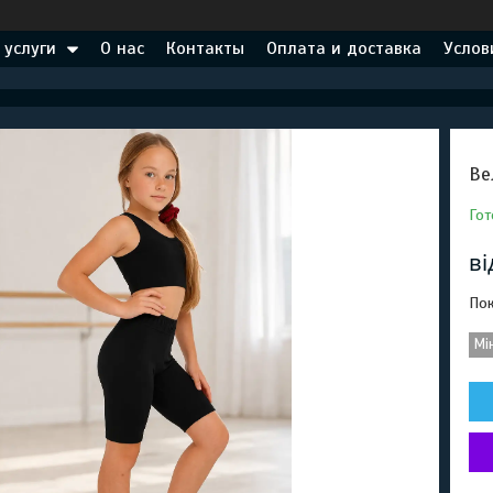
 услуги
О нас
Контакты
Оплата и доставка
Услов
Ве
Гот
в
Пок
Мі