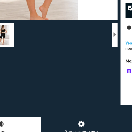
пов
У к
буд
пис
Характеристики