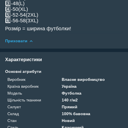
3️⃣-48(L)
4️⃣-50(XL)
5️⃣-52-54(2XL)
6️⃣-56-58(3XL)
Розмір = ширина футболки!
Приховати
Характеристики
Основні атрибути
Виробник
Власне виробництво
Країна виробник
Україна
Модель
Футболка
Щільність тканини
140 г/м2
Силует
Прямий
Склад
100% бавовна
Стан
Новий
Стиль
Класичний