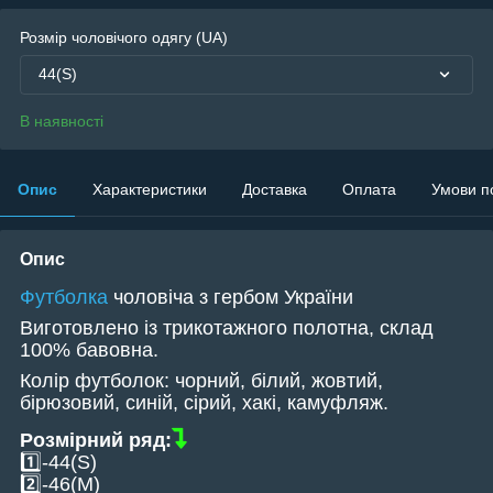
Розмір чоловічого одягу (UA)
44(S)
В наявності
Опис
Характеристики
Доставка
Оплата
Умови п
Опис
Футболка
чоловіча з гербом України
Виготовлено із трикотажного полотна, склад
100% бавовна.
Колір футболок: чорний, білий, жовтий,
бірюзовий, синій, сірий, хакі, камуфляж.
Розмірний ряд:
1️⃣-44(S)
2️⃣-46(M)