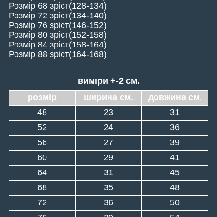
Розмір 68
зріст
(128-134)
Розмір 72
зріст
(134-140)
Розмір 76
зріст
(146-152)
Розмір 80
зріст
(152-158)
Розмір 84
зріст
(158-164)
Розмір 88 зріст(164-168)
виміри +-2 см.
розмір
ширина см.
довжина см.
48
23
31
52
24
36
56
27
39
60
29
41
64
31
45
68
35
48
72
36
50