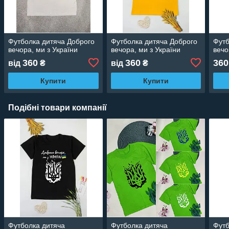
Футболка дитяча Доброго
Футболка дитяча Доброго
Футб
вечора, ми з України
вечора, ми з України
вечо
360
360
360
від
₴
від
₴
Купити
Купити
Подібні товари компанії
Футболка дитяча
Футболка дитяча
Футб