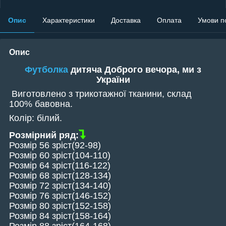
Опис
Характеристики
Доставка
Оплата
Умови п
Опис
Футболка
дитяча Доброго вечора, ми з
України
Виготовлено з трикотажної тканини, склад
100% бавовна.
Колір: білий.
Розмірний ряд:
Розмір 56
зріст
(92-98)
Розмір 60
зріст
(104-110)
Розмір 64
зріст
(116-122)
Розмір 68
зріст
(128-134)
Розмір 72
зріст
(134-140)
Розмір 76
зріст
(146-152)
Розмір 80
зріст
(152-158)
Розмір 84
зріст
(158-164)
Розмір 88 зріст(164-168)