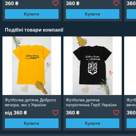
360
360
360
₴
₴
Купити
Купити
Подібні товари компанії
Футболка дитяча Доброго
Футболка дитяча
Футб
вечора, ми з України
патріотична Герб України
вечо
360
360
360
від
₴
₴
Купити
Купити