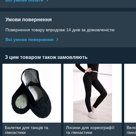
Всі умови оплати
Умови повернення
Повернення товару впродовж 14 днів за домовленістю
Всі умови повернення
З цим товаром також замовляють
Балетки для танців та
Лосини для хореографїї
Вело
гімнастики
та гімнастики
гімн