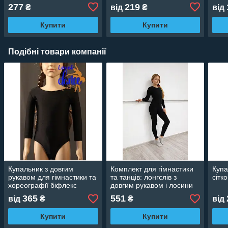
277
219
₴
від
₴
від
Купити
Купити
Подібні товари компанії
Купальник з довгим
Комплект для гімнастики
Купа
рукавом для гімнастики та
та танців: лонгслів з
сітк
хореографії біфлекс
довгим рукавом і лосини
чорного кольору
365
551
від
₴
₴
від
Купити
Купити